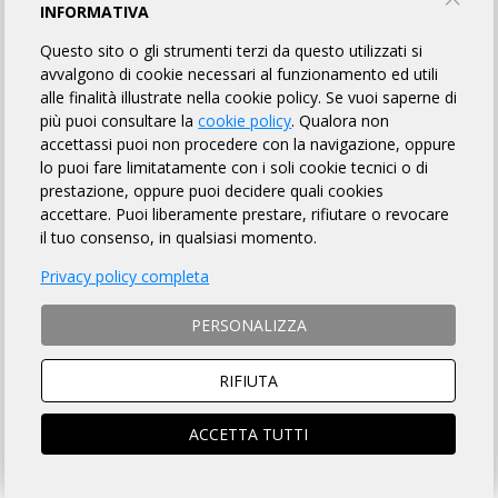
CUNEO BIKE ASD
INFORMATIVA
Questo sito o gli strumenti terzi da questo utilizzati si
avvalgono di cookie necessari al funzionamento ed utili
INFORMAZIONI
REGOLAMENTO
PUNTI DI CONTROLLO
alle finalità illustrate nella cookie policy. Se vuoi saperne di
più puoi consultare la
cookie policy
. Qualora non
MAPPA
LINK UTILI
ISCRITTI
ISCRIZIONI
15
accettassi puoi non procedere con la navigazione, oppure
lo puoi fare limitatamente con i soli cookie tecnici o di
FINISHER
RANDO_LIVE
prestazione, oppure puoi decidere quali cookies
accettare. Puoi liberamente prestare, rifiutare o revocare
il tuo consenso, in qualsiasi momento.
DISTANZA
DISLIVELLO
Privacy policy completa
68 km
1050 metri
PERSONALIZZA
RIFIUTA
TEMPO MASSIMO
DOVE
ACCETTA TUTTI
4 ore
Cuneo (CN)