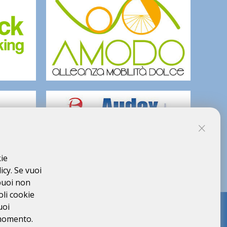
kie
icy. Se vuoi
puoi non
oli cookie
uoi
 momento.
COOKIES
PRIVACY