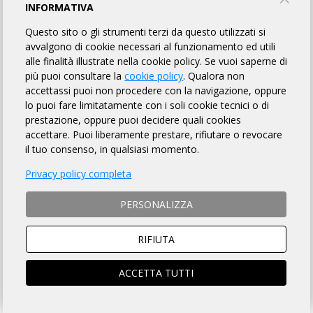
INFORMATIVA
PROFILO
EVENTI
Questo sito o gli strumenti terzi da questo utilizzati si
avvalgono di cookie necessari al funzionamento ed utili
MOSTRA EVENTI IN CORSO
alle finalità illustrate nella cookie policy. Se vuoi saperne di
EVENTI CONCLUSI
più puoi consultare la
cookie policy
. Qualora non
accettassi puoi non procedere con la navigazione, oppure
lo puoi fare limitatamente con i soli cookie tecnici o di
SUPER RANDONNÉE
prestazione, oppure puoi decidere quali cookies
accettare. Puoi liberamente prestare, rifiutare o revocare
SR dei Monti Liguri di Ponente 2026
il tuo consenso, in qualsiasi momento.
600 km
Ceranesi (GE)
Privacy policy completa
PERSONALIZZA
DETTAGLI
ISCRIZIONI
RIFIUTA
SUPER RANDONNÉE
ACCETTA TUTTI
SR dei Monti Liguri di Levante 2026