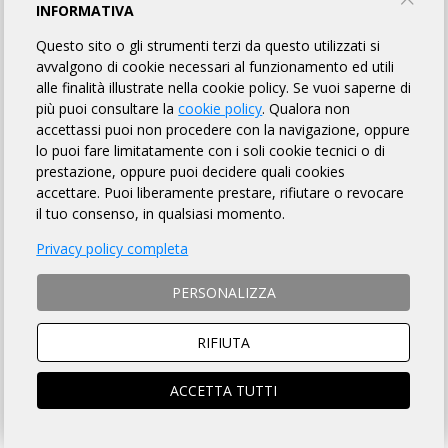
Cambia asd
INFORMATIVA
Questo sito o gli strumenti terzi da questo utilizzati si
TORNA AL BREVETTO
avvalgono di cookie necessari al funzionamento ed utili
alle finalità illustrate nella cookie policy. Se vuoi saperne di
più puoi consultare la
cookie policy
. Qualora non
accettassi puoi non procedere con la navigazione, oppure
0.00 KM: PIANA DI MONTE VERNA
PARTENZA
lo puoi fare limitatamente con i soli cookie tecnici o di
prestazione, oppure puoi decidere quali cookies
Piazza XXIV Maggio
17/09/2023
08:00
accettare. Puoi liberamente prestare, rifiutare o revocare
17/09/2023
09:00
il tuo consenso, in qualsiasi momento.
3.00 KM: FAGIANERIA
Privacy policy completa
17/09/2023
08:04
PERSONALIZZA
17/09/2023
09:10
RIFIUTA
12.00 KM: SAN LEUCIO
ACCETTA TUTTI
17/09/2023
08:25
17/09/2023
10:25