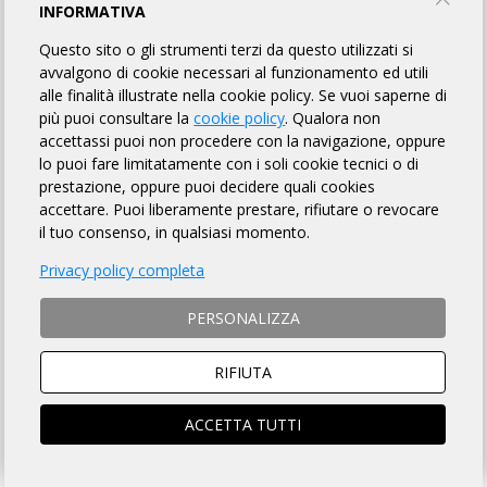
RANDO 2 MARI
INFORMATIVA
Questo sito o gli strumenti terzi da questo utilizzati si
Tiriolo Free Bike
avvalgono di cookie necessari al funzionamento ed utili
alle finalità illustrate nella cookie policy. Se vuoi saperne di
più puoi consultare la
cookie policy
. Qualora non
TORNA AL BREVETTO
accettassi puoi non procedere con la navigazione, oppure
lo puoi fare limitatamente con i soli cookie tecnici o di
prestazione, oppure puoi decidere quali cookies
0.00 KM: PIAZZA ITALIA SANTA EUFEMIA LAMEZIA CZ
accettare. Puoi liberamente prestare, rifiutare o revocare
PARTENZA
il tuo consenso, in qualsiasi momento.
Privacy policy completa
PERSONALIZZA
RIFIUTA
ACCETTA TUTTI