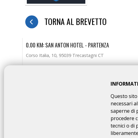
TORNA AL BREVETTO
0.00 KM: SAN ANTON HOTEL - PARTENZA
Corso Italia, 10, 95039 Trecastagni CT
49.00 KM: ON THE ROAD CAFFÈ
INFORMAT
Via Saitta, 2, 95036 Randazzo CT
Questo sito 
necessari al
saperne di 
112.00 KM: SAN ANTON HOTEL - RISTORO
procedere c
Corso Italia, 10, 95039 Trecastagni CT
tecnici o di
liberamente 