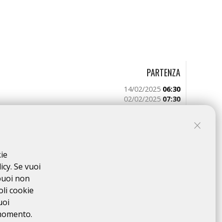
PARTENZA
14/02/2025
06:30
02/02/2025
07:30
02/02/2025
08:38
02/02/2025
10:46
kie
icy. Se vuoi
puoi non
oli cookie
02/02/2025
10:15
uoi
02/02/2025
14:28
 momento.