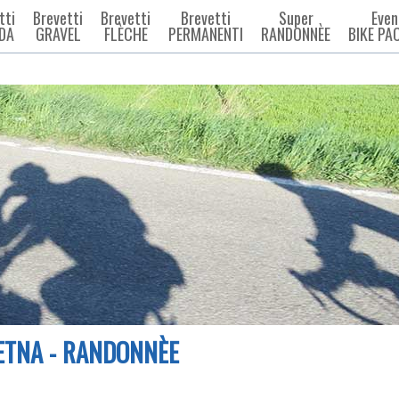
tti
Brevetti
Brevetti
Brevetti
Super
Even
DA
GRAVEL
FLÈCHE
PERMANENTI
RANDONNÈE
BIKE PA
'ETNA - RANDONNÈE