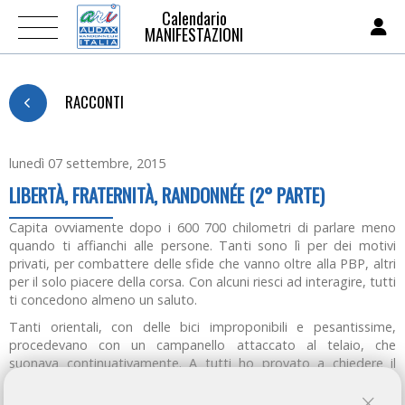
Calendario
MANIFESTAZIONI
RACCONTI
lunedì 07 settembre, 2015
LIBERTÀ, FRATERNITÀ, RANDONNÉE (2° PARTE)
Capita ovviamente dopo i 600 700 chilometri di parlare meno
quando ti affianchi alle persone. Tanti sono lì per dei motivi
privati, per combattere delle sfide che vanno oltre alla PBP, altri
per il solo piacere della corsa. Con alcuni riesci ad interagire, tutti
ti concedono almeno un saluto.
Tanti orientali, con delle bici improponibili e pesantissime,
procedevano con un campanello attaccato al telaio, che
suonava continuativamente. A tutti ho provato a chiedere il
significato di quel campanello, di quel suono continuo, ma
nessuno di loro parlava inglese. Ho scoperto poi che serve a