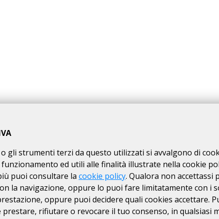
io 2023 la Randonnée "RANDO IMPERATOR" tra Monaco di Baviera (Ger
na che collegava il fiume Danubio con il Po, oggi chiamata Via Claud
IVA
o gli strumenti terzi da questo utilizzati si avvalgono di coo
 funzionamento ed utili alle finalità illustrate nella cookie pol
possono partire in ogni momento compreso tra le 4:30 e le 5:00 d
più puoi consultare la
cookie policy
. Qualora non accettassi 
on la navigazione, oppure lo puoi fare limitatamente con i s
 possono partire in ogni momento compreso tra le 4:30 e le 5:00 
 prestazione, oppure puoi decidere quali cookies accettare. P
ossono partire in ogni momento compreso tra le 5:30 e le 6:00 del
prestare, rifiutare o revocare il tuo consenso, in qualsiasi