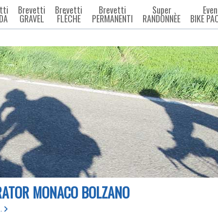
tti
Brevetti
Brevetti
Brevetti
Super
Even
DA
GRAVEL
FLÈCHE
PERMANENTI
RANDONNÈE
BIKE PA
RATOR MONACO BOLZANO
.