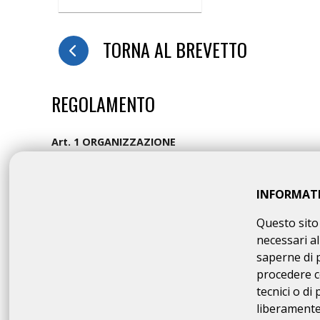
TORNA AL BREVETTO
REGOLAMENTO
Art. 1 ORGANIZZAZIONE
WITOOR SPORT A.S.D. organizza per il giorno 05-06 magg
manifestazione è ispirata all’antica via commerciale roma
include alcuni segmenti di sterrato.
INFORMAT
Art. 2 BREVETTI E ORARIO DI PARTENZA
Questo sito 
La Rando Imperator offre tre brevetti differenti:
necessari al
München – Ferrara di 650 km e 3400 mt+ i partecipanti 
saperne di 
procedere c
München – Bolzano di 340 km e 2600 mt+; i partecipanti
tecnici o di
Bolzano – Ferrara di 310 km e 800 mt+ i partecipanti p
liberamente 