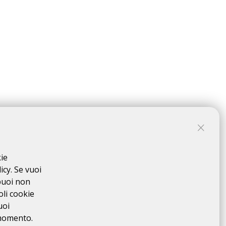
mania), Bolzano (Italia) e Ferrara (Italia). La
ia Augusta, percorso quasi esclusivamente ciclabile che
kie
icy. Se vuoi
el 6 maggio e hanno 43 ore di tempo massimo.
puoi non
oli cookie
del 6 maggio e hanno 23 ore di tempo massimo.
uoi
 7 maggio e hanno 21 ore di tempo massimo.
 momento.