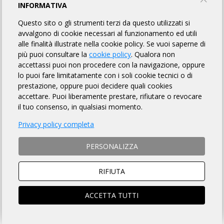
RANDONNÉE VALLE DEL LIRI LIRIS 300
INFORMATIVA
Questo sito o gli strumenti terzi da questo utilizzati si
CICLISTICA ISOLA LIRI - LEONE TEAM
avvalgono di cookie necessari al funzionamento ed utili
alle finalità illustrate nella cookie policy. Se vuoi saperne di
più puoi consultare la
cookie policy
. Qualora non
TORNA AL BREVETTO
accettassi puoi non procedere con la navigazione, oppure
lo puoi fare limitatamente con i soli cookie tecnici o di
prestazione, oppure puoi decidere quali cookies
REGOLAMENTO
accettare. Puoi liberamente prestare, rifiutare o revocare
il tuo consenso, in qualsiasi momento.
Art. 1 ORGANIZZAZIONE
Privacy policy completa
CICLISTICA ISOLA DEL LIRI - LEONE TEAM organizza per il
giorno 29/09/2024 la Randonnée "Randonnée Valle del Liri Liris
PERSONALIZZA
300" avente Km 301 di lunghezza, per l'acquisizione del relativo
brevetto, la cui
DESCRIZIONE che è fatto OBBLIGO a ciascun
partecipante di leggere
, si trova sulla pagina web a
questo
RIFIUTA
link
.
ACCETTA TUTTI
Art. 2 NATURA DELLA MANIFESTAZIONE
Il Brevetto Randonnée "Randonnée Valle del Liri Liris 300" è una