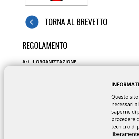
TORNA AL BREVETTO
REGOLAMENTO
Art. 1 ORGANIZZAZIONE
NUOVA TYNDARIS organizza per il giorno 01/01/2024 la
la cui
DESCRIZIONE che è fatto OBBLIGO a ciascun pa
Art. 2 NATURA DELLA MANIFESTAZIONE
INFORMAT
Il Brevetto Randonnée "GRAN BREVETTO DEI NORMANNI STR
obbligato, così come identificato nella Descrizione di cui
Questo sito 
termine in totale ed assoluta autonomia entro il termine 
necessari al
totale auto-sufficienza, senza alcun supporto tecnico e
s
saperne di 
Controlli allestiti per la vidimazione della “carta di viaggio
procedere c
fine della omologazione del brevetto. In caso di suo riti
tecnici o di
autonomamente al rientro suo e del proprio mezzo. Il
di tempo di conclusione del percorso, ma solo una lista d
liberamente 