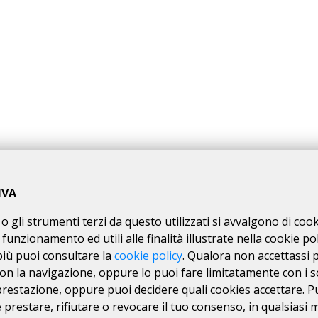
 Randonnée "GRAN BREVETTO DEI NORMANNI STRADA24" avente Km di 
rtecipante di leggere
, si trova sulla pagina web a
questo link
.
IVA
ADA24" è una manifestazione sportiva, non competitiva, di resis
 all'art. precedente, nonché nel road-book e nella traccia GPS scaric
o gli strumenti terzi da questo utilizzati si avvalgono di coo
massimo di "0.00" ore dalla partenza. I partecipanti dovranno conside
 funzionamento ed utili alle finalità illustrate nella cookie pol
enza alcun tipo di assistenza, nemmeno sanitaria da parte del
più puoi consultare la
cookie policy
. Qualora non accettassi 
”, sia quelli dichiarati, sia quelli segreti, hanno la sola funzione di ver
on la navigazione, oppure lo puoi fare limitatamente con i s
ro, il Partecipante ha l’obbligo di comunicare immediatamente la cir
 prestazione, oppure puoi decidere quali cookies accettare. P
 Brevetto Randonnée "GRAN BREVETTO DEI NORMANNI STRADA24" non p
ei partecipanti che hanno acquisito l'omologazione del brevetto e de
prestare, rifiutare o revocare il tuo consenso, in qualsiasi