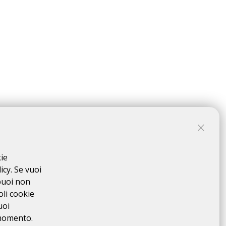
lunghezza, per l'acquisizione del relativo brevetto,
tenza e regolarità che si svolge su un percorso
abile dalla pagina web della manifestazione, da portarsi a
kie
rarsi in "escursione individuale" e quindi in regime di
icy. Se vuoi
l'Organizzazione. Il percorso non è presidiato.
I
puoi non
ificare il rispetto del tracciato da parte dei partecipanti, al
oli cookie
costanza all'Organizzazione, e dovrà provvedere
uoi
revede che venga stilata nessuna classifica in ordine
i finisher.
 momento.