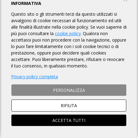
II RANDONNÈE EFEBO DI SELINUNTE
INFORMATIVA
Questo sito o gli strumenti terzi da questo utilizzati si
Dirty Bike Castelvetrano
avvalgono di cookie necessari al funzionamento ed utili
alle finalità illustrate nella cookie policy. Se vuoi saperne di
più puoi consultare la
cookie policy
. Qualora non
TORNA AL BREVETTO
accettassi puoi non procedere con la navigazione, oppure
lo puoi fare limitatamente con i soli cookie tecnici o di
prestazione, oppure puoi decidere quali cookies
REGOLAMENTO
accettare. Puoi liberamente prestare, rifiutare o revocare
il tuo consenso, in qualsiasi momento.
Art. 1 ORGANIZZAZIONE
Privacy policy completa
Dirty Bike Castelvetrano organizza per il giorno 25/05/2025 la
Randonnée "II Randonnèe Efebo di Selinunte" avente Km 290 di
PERSONALIZZA
lunghezza, per l'acquisizione del relativo brevetto, la cui
DESCRIZIONE che è fatto OBBLIGO a ciascun partecipante
di leggere
, si trova sulla pagina web a
questo link
.
RIFIUTA
ACCETTA TUTTI
Art. 2 NATURA DELLA MANIFESTAZIONE
Il Brevetto Randonnée "II Randonnèe Efebo di Selinunte" è una
manifestazione sportiva, non competitiva, di resistenza e