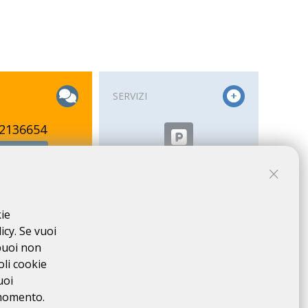
SERVIZI
2136654
E-MAIL
kie
icy. Se vuoi
puoi non
oli cookie
uoi
 momento.