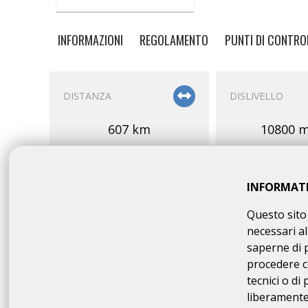
INFORMAZIONI
REGOLAMENTO
PUNTI DI CONTRO
DISTANZA
DISLIVELLO
607 km
10800 m
INFORMAT
Questo sito 
necessari al
QUOTA DI ISCRIZIONE
saperne di 
procedere c
20.00 €
Online:
tecnici o di
18.00 €
Online Soci ARI:
liberamente 