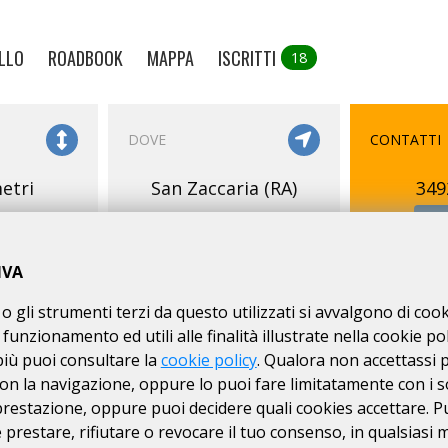
LLO
ROADBOOK
MAPPA
ISCRITTI
18
DOVE
CONTATTI
etri
San Zaccaria (RA)
349
IVA
o gli strumenti terzi da questo utilizzati si avvalgono di coo
 funzionamento ed utili alle finalità illustrate nella cookie pol
più puoi consultare la
cookie policy
. Qualora non accettassi 
on la navigazione, oppure lo puoi fare limitatamente con i s
 prestazione, oppure puoi decidere quali cookies accettare. P
prestare, rifiutare o revocare il tuo consenso, in qualsiasi