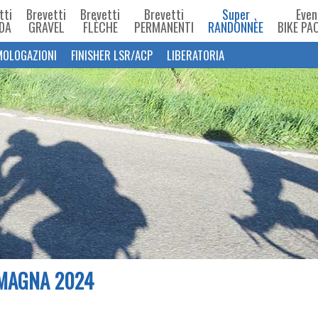
tti
Brevetti
Brevetti
Brevetti
Super
Even
DA
GRAVEL
FLÈCHE
PERMANENTI
RANDONNÈE
BIKE PA
OLOGAZIONI
FINISHER LSR/ACP
LIBERATORIA
MAGNA 2024