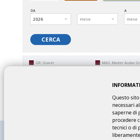
DA
A
CERCA
GR: Gravel
MAG: Master Audax Gr
INFORMAT
GR: Gravel
MAG: Master Audax Gr
Questo sito 
necessari al
saperne di 
procedere c
tecnici o di
liberamente 