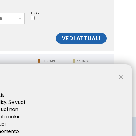
GRAVEL
VEDI ATTUALI
BOR/ARI
cpOR/ARI
BOR/ARI
cpOR/ARI
kie
icy. Se vuoi
puoi non
oli cookie
uoi
 momento.