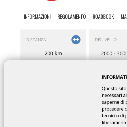
INFORMAZIONI
REGOLAMENTO
ROADBOOK
MA
DISTANZA
DISLIVELLO
200 km
2000 - 300
INFORMAT
Questo sito 
necessari al
PARTENZA
OMOLOGAZION
saperne di 
procedere c
07:30 - 08:30
BRI/A
tecnici o di
200 
liberamente 