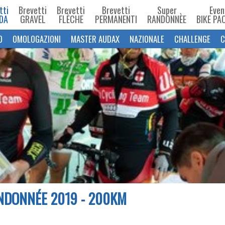
tti
Brevetti
Brevetti
Brevetti
Super
Even
DA
GRAVEL
FLÈCHE
PERMANENTI
RANDONNÈE
BIKE PA
O
OMOLOGAZIONI
MASTER AUDAX
NAZIONALE
CHALLENGE
C
NDONNÉE 2019 - 200KM