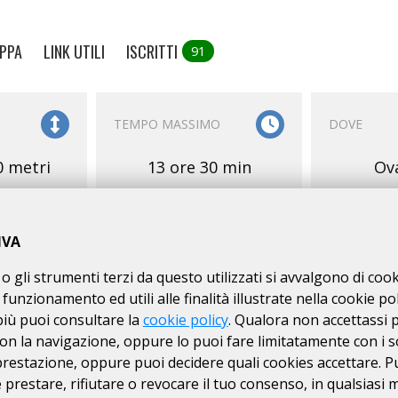
PPA
LINK UTILI
ISCRITTI
91
TEMPO MASSIMO
DOVE
0 metri
13 ore 30 min
Ova
IVA
o gli strumenti terzi da questo utilizzati si avvalgono di coo
 funzionamento ed utili alle finalità illustrate nella cookie pol
E
SERVIZI
ISCRIZIONI
più puoi consultare la
cookie policy
. Qualora non accettassi 
on la navigazione, oppure lo puoi fare limitatamente con i s
RI
01/09
dal
 prestazione, oppure puoi decidere quali cookies accettare. P
N. MASSIMO DI
Km
prestare, rifiutare o revocare il tuo consenso, in qualsiasi
400