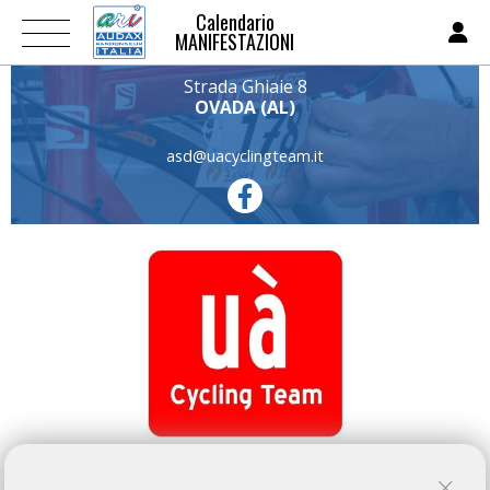
Calendario
MANIFESTAZIONI
Strada Ghiaie 8
OVADA (AL)
asd@uacyclingteam.it
UÀ CYCLING TEAM