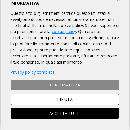
INFORMATIVA
PROFILO
EVENTI
Questo sito o gli strumenti terzi da questo utilizzati si
avvalgono di cookie necessari al funzionamento ed utili
alle finalità illustrate nella cookie policy. Se vuoi saperne di
PROFILO
più puoi consultare la
cookie policy
. Qualora non
accettassi puoi non procedere con la navigazione, oppure
lo puoi fare limitatamente con i soli cookie tecnici o di
Chi siamo:
prestazione, oppure puoi decidere quali cookies
accettare. Puoi liberamente prestare, rifiutare o revocare
Siamo un GRUPPO di CICLISTI dell’ OVADESE.
il tuo consenso, in qualsiasi momento.
Il gruppo non nasce per competere, per ottenere risultati in gare
ufficiali o campionati vari. Il gruppo non nasce per andare in
Privacy policy completa
classifica, non è questa la nostra priorità.
PERSONALIZZA
Il gruppo nasce perché siamo in tanti a pedalare in un ambiente
stupendo, sconosciuto al turismo di massa, caratterizzato da
zone ancora incontaminate, prive di traffico, silenziose,
RIFIUTA
nascoste.
La parola d’ordine è AGGREGARE, non solo i più agguerriti
ACCETTA TUTTI
pedalatori ma tutti coloro che hanno voglia di pedalare o anche
chi ha solo piacere di parlare di ciclismo.