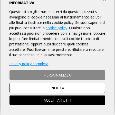
INFORMATIVA
INFORMAZIONI
REGOLAMENTO
ELENCO BREVETTI
Questo sito o gli strumenti terzi da questo utilizzati si
avvalgono di cookie necessari al funzionamento ed utili
alle finalità illustrate nella cookie policy. Se vuoi saperne di
più puoi consultare la
cookie policy
. Qualora non
DISTANZA
accettassi puoi non procedere con la navigazione, oppure
lo puoi fare limitatamente con i soli cookie tecnici o di
6200 Km totali
prestazione, oppure puoi decidere quali cookies
accettare. Puoi liberamente prestare, rifiutare o revocare
il tuo consenso, in qualsiasi momento.
CONTATTI
Privacy policy completa
3333101905
PERSONALIZZA
E-MAIL
RIFIUTA
ACCETTA TUTTI
La challenge d’Area SUD Rando Tour Magna Grecia
2022, interessa le regioni della Calabria, Puglia,