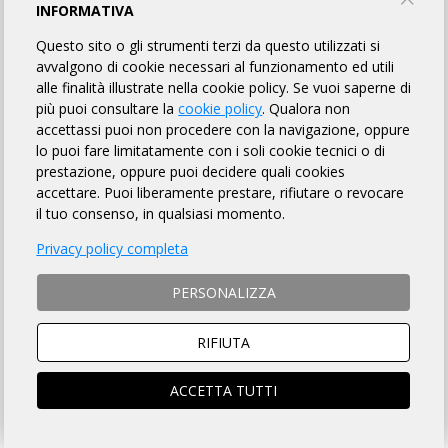
INFORMATIVA
INFORMAZIONI
REGOLAMENTO
ELENCO BREVETTI
Questo sito o gli strumenti terzi da questo utilizzati si
avvalgono di cookie necessari al funzionamento ed utili
CLASSIFICHE
alle finalità illustrate nella cookie policy. Se vuoi saperne di
più puoi consultare la
cookie policy
. Qualora non
accettassi puoi non procedere con la navigazione, oppure
lo puoi fare limitatamente con i soli cookie tecnici o di
DISTANZA
prestazione, oppure puoi decidere quali cookies
accettare. Puoi liberamente prestare, rifiutare o revocare
2600 Km totali
il tuo consenso, in qualsiasi momento.
Privacy policy completa
CONTATTI
PERSONALIZZA
3333101905
RIFIUTA
E-MAIL
ACCETTA TUTTI