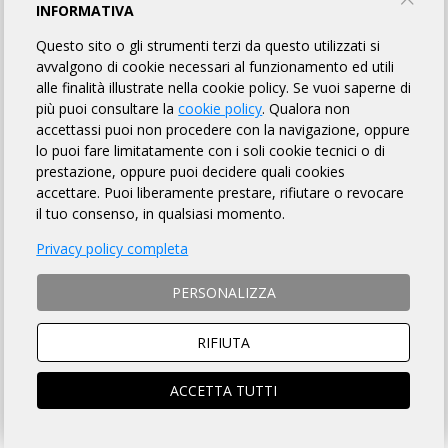
INFORMATIVA
Uà Cycling Team
Questo sito o gli strumenti terzi da questo utilizzati si
avvalgono di cookie necessari al funzionamento ed utili
alle finalità illustrate nella cookie policy. Se vuoi saperne di
più puoi consultare la
cookie policy
. Qualora non
INFORMAZIONI
REGOLAMENTO
ROADBOOK
MAPPA
accettassi puoi non procedere con la navigazione, oppure
lo puoi fare limitatamente con i soli cookie tecnici o di
LINK UTILI
prestazione, oppure puoi decidere quali cookies
accettare. Puoi liberamente prestare, rifiutare o revocare
il tuo consenso, in qualsiasi momento.
DISTANZA
TEMPO MASSIMO
Privacy policy completa
140 Km
14 ore
PERSONALIZZA
RIFIUTA
DOVE
ACCETTA TUTTI
Ovada (AL)