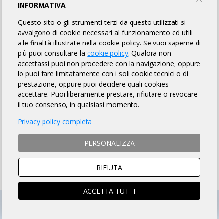
INFORMATIVA
ENGLISH VERSION
Questo sito o gli strumenti terzi da questo utilizzati si
avvalgono di cookie necessari al funzionamento ed utili
alle finalità illustrate nella cookie policy. Se vuoi saperne di
MODALITÀ DI ISCRIZIONE
più puoi consultare la
cookie policy
. Qualora non
accettassi puoi non procedere con la navigazione, oppure
MODALITÀ DI PAGAMENTO
lo puoi fare limitatamente con i soli cookie tecnici o di
prestazione, oppure puoi decidere quali cookies
accettare. Puoi liberamente prestare, rifiutare o revocare
Si ACCETTANO anche ciclisti
non tesserati
con
richiesta di contributo assicurativo giornaliero di € 10.00
il tuo consenso, in qualsiasi momento.
ISTRUZIONI PER ISCRIZIONI ONLINE
Privacy policy completa
PERSONALIZZA
ISCRIZIONI CHIUSE
RIFIUTA
ACCETTA TUTTI