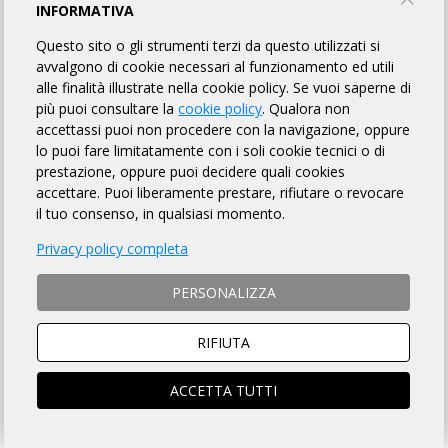
GS MEDITERRANEO
INFORMATIVA
Questo sito o gli strumenti terzi da questo utilizzati si
avvalgono di cookie necessari al funzionamento ed utili
PROFILO
EVENTI
alle finalità illustrate nella cookie policy. Se vuoi saperne di
più puoi consultare la
cookie policy
. Qualora non
accettassi puoi non procedere con la navigazione, oppure
PROFILO
lo puoi fare limitatamente con i soli cookie tecnici o di
prestazione, oppure puoi decidere quali cookies
Chi Siamo?
accettare. Puoi liberamente prestare, rifiutare o revocare
il tuo consenso, in qualsiasi momento.
L'idea nasce nel 2003 da parte di un piccolo gruppo di
amici e appassionati delle due ruote, al ritorno dalla
Privacy policy completa
Maratona delle Dolomiti. Insieme si diede vita ad una
importante manifestazione cicloamatoriale: la Granfondo
PERSONALIZZA
del Mediterraneo.
Da allora si è fatta molta strada, letteralmente!
RIFIUTA
Il gruppo è cresciuto fino a superare la quota dei 120 atleti, e
sono arrivati anche i risultati: in particolare negli ultimi anni
ACCETTA TUTTI
abbiamo portato a casa per due volte il Grand Tour Sicilia e la
Coppa Sicilia Granfondo a squadre, abbiamo vinto la classifica
individuale del Grand Tour Sicilia, un campionato provinciale XC