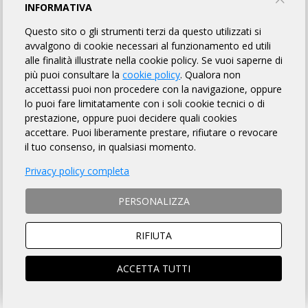
INFORMATIVA
REGISTRATION FORM
Questo sito o gli strumenti terzi da questo utilizzati si
avvalgono di cookie necessari al funzionamento ed utili
alle finalità illustrate nella cookie policy. Se vuoi saperne di
ITALIANO
più puoi consultare la
cookie policy
. Qualora non
accettassi puoi non procedere con la navigazione, oppure
lo puoi fare limitatamente con i soli cookie tecnici o di
HOW TO REGISTER
prestazione, oppure puoi decidere quali cookies
accettare. Puoi liberamente prestare, rifiutare o revocare
HOW TO PAY THE FEE
il tuo consenso, in qualsiasi momento.
Privacy policy completa
NON-REGISTERED CYCLISTS ARE NOT ALLOWED TO
ENTER
PERSONALIZZA
Read info here
RIFIUTA
ISCRIZIONI CHIUSE
ACCETTA TUTTI