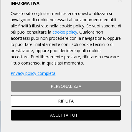
INFORMATIVA
MODALITÀ DI ISCRIZIONE
Questo sito o gli strumenti terzi da questo utilizzati si
avvalgono di cookie necessari al funzionamento ed utili
MODALITÀ DI PAGAMENTO
alle finalità illustrate nella cookie policy. Se vuoi saperne di
più puoi consultare la
cookie policy
. Qualora non
accettassi puoi non procedere con la navigazione, oppure
Si ACCETTANO anche ciclisti
non tesserati
con
lo puoi fare limitatamente con i soli cookie tecnici o di
richiesta di contributo assicurativo giornaliero di € 10.00
prestazione, oppure puoi decidere quali cookies
ISTRUZIONI PER ISCRIZIONI ONLINE
accettare. Puoi liberamente prestare, rifiutare o revocare
il tuo consenso, in qualsiasi momento.
Privacy policy completa
ISCRIZIONI CHIUSE
PERSONALIZZA
RIFIUTA
ACCETTA TUTTI