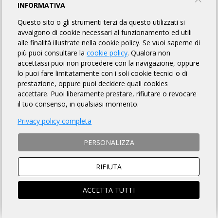
INFORMATIVA
CICLISTICA EBOLI SELE BIKE
Questo sito o gli strumenti terzi da questo utilizzati si
avvalgono di cookie necessari al funzionamento ed utili
PROFILO
EVENTI
alle finalità illustrate nella cookie policy. Se vuoi saperne di
più puoi consultare la
cookie policy
. Qualora non
accettassi puoi non procedere con la navigazione, oppure
PROFILO
lo puoi fare limitatamente con i soli cookie tecnici o di
prestazione, oppure puoi decidere quali cookies
accettare. Puoi liberamente prestare, rifiutare o revocare
https://www.audaxitalia.it/index.php?
il tuo consenso, in qualsiasi momento.
pg=iscrizioni&org=188&obid=1454&p=organizzatori
Privacy policy completa
L’Associazione sportiva dilettantistica “Ciclistica Eboli Sele Bike“
nasce ad Eboli nel febbraio 2012. Il fine dell’associazione è
PERSONALIZZA
innalzare la qualità della vita attraverso la valorizzazione e
l’organizzazione del tempo libero dei propri associati. La
“Ciclistica EboliSeleBike” promuove prevalentemente
RIFIUTA
l’organizzazione di attività ciclistica a livello dilettantistico ed
amatoriale, con particolare riferimento alla pratica del
ACCETTA TUTTI
cicloturismo di gruppo. In quest’ottica viene organizzata ogni
anno la “Ciclopedalata Terra delle Bufale” e soprattutto la
Randonee “Via del Grano” arrivata quest’anno alla sesta edizione.