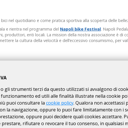
ici nel quotidiano e come pratica sportiva alla scoperta delle bellez
ala e rientra nel programma del
Napoli bike Festival
. Napoli Pedala
i, produttori, enti locali. La mission della nostra associazione è di c
ettere la cultura della velocità e dell’eccessivo consumismo, per valori q
IVA
o gli strumenti terzi da questo utilizzati si avvalgono di coo
 funzionamento ed utili alle finalità illustrate nella cookie pol
più puoi consultare la
cookie policy
. Qualora non accettassi 
on la navigazione, oppure lo puoi fare limitatamente con i s
 prestazione, oppure puoi decidere quali cookies accettare. P
prestare, rifiutare o revocare il tuo consenso, in qualsiasi