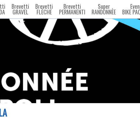
tti
Brevetti
Brevetti
Brevetti
Super
Even
DA
GRAVEL
FLÈCHE
PERMANENTI
RANDONNÈE
BIKE PA
LA