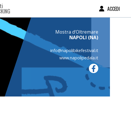
ti
ACCEDI
CKING
Mostra d'Oltremare
NAPOLI (NA)
info@napolibikefestival.it
www.napolipedala.it