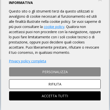
I DRAGHI A.S.D.
INFORMATIVA
Questo sito o gli strumenti terzi da questo utilizzati si
avvalgono di cookie necessari al funzionamento ed utili
PROFILO
EVENTI
alle finalità illustrate nella cookie policy. Se vuoi saperne di
più puoi consultare la
cookie policy
. Qualora non
accettassi puoi non procedere con la navigazione, oppure
PROFILO
lo puoi fare limitatamente con i soli cookie tecnici o di
prestazione, oppure puoi decidere quali cookies
accettare. Puoi liberamente prestare, rifiutare o revocare
il tuo consenso, in qualsiasi momento.
Privacy policy completa
PERSONALIZZA
RIFIUTA
ACCETTA TUTTI