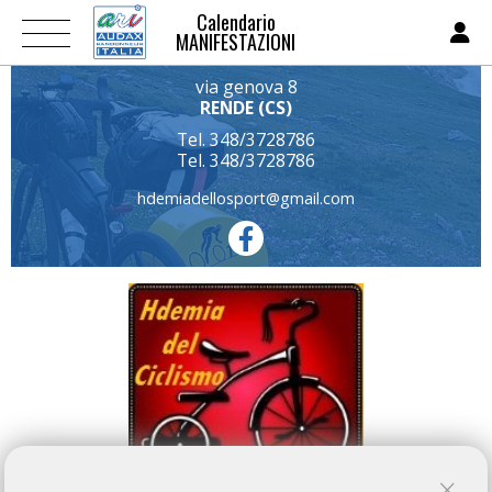
Calendario
MANIFESTAZIONI
via genova 8
RENDE (CS)
Tel. 348/3728786
Tel. 348/3728786
hdemiadellosport@gmail.com