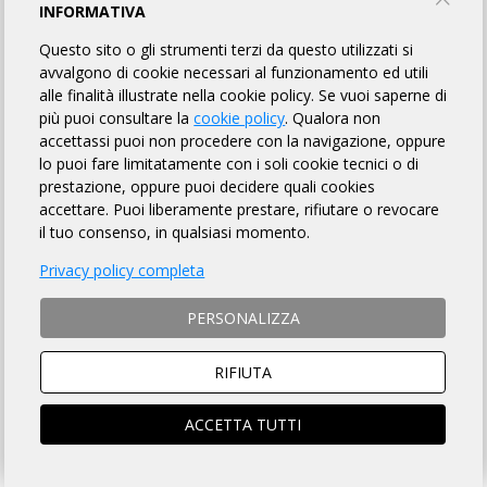
INFORMATIVA
HDEMIA DEL CICLISMO
Questo sito o gli strumenti terzi da questo utilizzati si
avvalgono di cookie necessari al funzionamento ed utili
PROFILO
EVENTI
alle finalità illustrate nella cookie policy. Se vuoi saperne di
più puoi consultare la
cookie policy
. Qualora non
accettassi puoi non procedere con la navigazione, oppure
MOSTRA EVENTI IN CORSO
EVENTI CONCLUSI
lo puoi fare limitatamente con i soli cookie tecnici o di
prestazione, oppure puoi decidere quali cookies
accettare. Puoi liberamente prestare, rifiutare o revocare
Totale: 25
il tuo consenso, in qualsiasi momento.
Privacy policy completa
26 APRILE
PERSONALIZZA
Randonnée LA BIZANTINA
RIFIUTA
200 Km
Corigliano-Rossano (CS)
ACCETTA TUTTI
Partenza
: 06:30
MAPPA
DETTAGLI