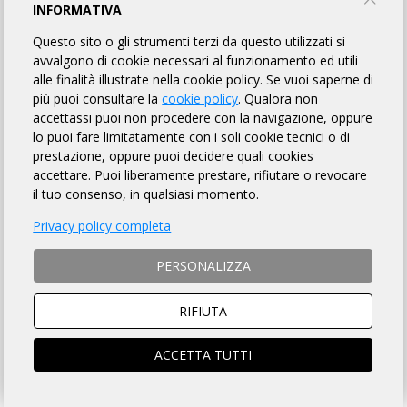
INFORMATIVA
BICICLETTIAMO
Questo sito o gli strumenti terzi da questo utilizzati si
avvalgono di cookie necessari al funzionamento ed utili
PROFILO
EVENTI
alle finalità illustrate nella cookie policy. Se vuoi saperne di
più puoi consultare la
cookie policy
. Qualora non
accettassi puoi non procedere con la navigazione, oppure
PROFILO
lo puoi fare limitatamente con i soli cookie tecnici o di
prestazione, oppure puoi decidere quali cookies
accettare. Puoi liberamente prestare, rifiutare o revocare
ASD BICLETTIAMO
il tuo consenso, in qualsiasi momento.
L'EVOLUZIONE
Privacy policy completa
PERSONALIZZA
La nostra societa´ nata da appena due anni (inizio 2019), ha soci
provenienti da diversi comuni della provincia di Enna (Leonforte,
Agira, Catenanuova, Centuripe, Regalbuto) e con affiliati che
RIFIUTA
provengono anche da centinaia di chilometri (Catania e Siracusa
e persino di Roma).
ACCETTA TUTTI
La Societa´ conta di n. 27 atleti e´ nata come associazione
cicloturistica di cui l´obiettivo principale e´quello di organizzare
delle manifestazioni cicoturistiche interne alla societa´ (piccole