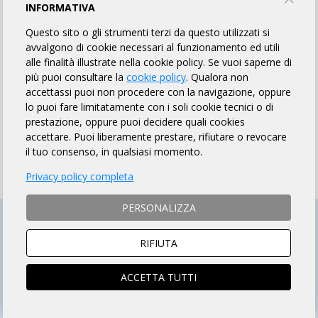
INFORMATIVA
Questo sito o gli strumenti terzi da questo utilizzati si
DAIRAGHESE CICLISMO ASD
avvalgono di cookie necessari al funzionamento ed utili
alle finalità illustrate nella cookie policy. Se vuoi saperne di
PROFILO
EVENTI
più puoi consultare la
cookie policy
. Qualora non
accettassi puoi non procedere con la navigazione, oppure
lo puoi fare limitatamente con i soli cookie tecnici o di
PROFILO
prestazione, oppure puoi decidere quali cookies
accettare. Puoi liberamente prestare, rifiutare o revocare
il tuo consenso, in qualsiasi momento.
Privacy policy completa
PERSONALIZZA
RIFIUTA
ACCETTA TUTTI