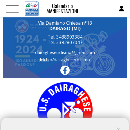
Calendario
MANIFESTAZIONI
Via Damiano Chiesa n°18
DAIRAGO (MI)
Tel. 3488903384
Tel. 3392807047
dairagheseciclismo@gmail.com
lnk.bio/dairagheseciclismo