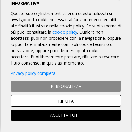
RANDONNÉE DEL FRIULI
INFORMATIVA
Questo sito o gli strumenti terzi da questo utilizzati si
I DRAGHI A.S.D.
avvalgono di cookie necessari al funzionamento ed utili
alle finalità illustrate nella cookie policy. Se vuoi saperne di
più puoi consultare la
cookie policy
. Qualora non
TORNA AL BREVETTO
accettassi puoi non procedere con la navigazione, oppure
lo puoi fare limitatamente con i soli cookie tecnici o di
prestazione, oppure puoi decidere quali cookies
0.00 KM: AGRITURISMO LA NATURA
PARTENZA
accettare. Puoi liberamente prestare, rifiutare o revocare
il tuo consenso, in qualsiasi momento.
via Grado 5 Cervignano del
02/06/2024
07:00
Friuli
02/06/2024
08:00
Privacy policy completa
PERSONALIZZA
19.00 KM: PIZZERIA MR OREGANO
viale Orsa Maggiore 61 Grado
02/06/2024
07:42
RIFIUTA
Pineta
02/06/2024
08:15
ACCETTA TUTTI
94.00 KM: BAR CRISNARO
via Kennedy 21 Savogna
02/06/2024
10:25