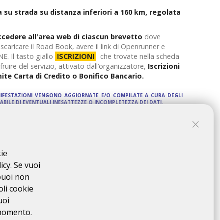
 su strada su distanza inferiori a 160 km, regolata
ccedere all'area web di ciascun brevetto
dove
, scaricare il Road Book, avere il link di Openrunner e
. Il tasto giallo
ISCRIZIONI
che trovate nella scheda
ruire del servizio, attivato dall’organizzatore,
Iscrizioni
te Carta di Credito o Bonifico Bancario.
NIFESTAZIONI VENGONO AGGIORNATE E/O COMPILATE A CURA DEGLI
ABILE DI EVENTUALI INESATTEZZE O INCOMPLETEZZA DEI DATI.
kie
icy. Se vuoi
puoi non
oli cookie
uoi
 momento.