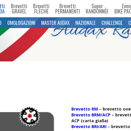
tti
Brevetti
Brevetti
Brevetti
Super
Even
DA
GRAVEL
FLÈCHE
PERMANENTI
RANDONNÈE
BIKE PA
O
OMOLOGAZIONI
MASTER AUDAX
NAZIONALE
CHALLENGE
C
Brevetto RM
– brevetto ove
Brevetto BRM/ACP
– brevett
ACP (carta gialla)
Brevetto BRI/ARI
– brevetto 