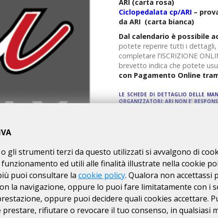
ARI (carta rosa)
Ciclopedalata cp/ARI
– prova
da ARI (carta bianca)
Dal calendario
è possibile a
potete reperire tutti i dettagli
completare l’ISCRIZIONE ONLINE
brevetto indica che potete usuf
con Pagamento Online trami
LE SCHEDE DI DETTAGLIO DELLE MA
ORGANIZZATORI: ARI NON E' RESPONS
IVA
o gli strumenti terzi da questo utilizzati si avvalgono di coo
 funzionamento ed utili alle finalità illustrate nella cookie pol
più puoi consultare la
cookie policy
. Qualora non accettassi 
on la navigazione, oppure lo puoi fare limitatamente con i s
 prestazione, oppure puoi decidere quali cookies accettare. P
prestare, rifiutare o revocare il tuo consenso, in qualsiasi