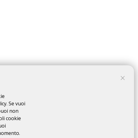
kie
3 aprile 2022
icy. Se vuoi
puoi non
16 aprile 2022
oli cookie
uoi
31 luglio 2022
 momento.