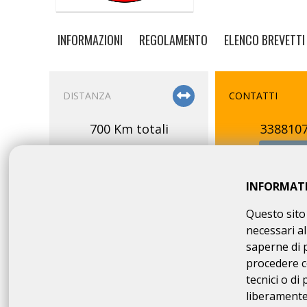
INFORMAZIONI
REGOLAMENTO
ELENCO BREVETTI
DISTANZA
CONTATTI
700 Km totali
338810
E-M
INFORMAT
Questo sito 
80 km OFFroad
2° SULLE STRADE DELLE MINIE
necessari al
saperne di 
100 km OFFroad
RANDOMARATHON DI PASQUA
procedere c
tecnici o di
130 km
DORSALE DEI NEBRODI
liberamente 