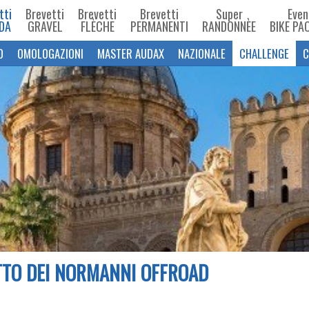
tti
Brevetti
Brevetti
Brevetti
Super
Even
DA
GRAVEL
FLÈCHE
PERMANENTI
RANDONNÈE
BIKE PA
O
OMOLOGAZIONI
MASTER AUDAX
NAZIONALE
CHALLENGE
C
TO DEI NORMANNI OFFROAD