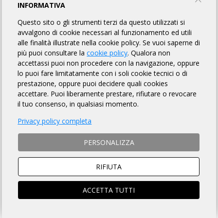
INFORMATIVA
CAMPOBELLO
CASELLESE
Cianìn
Questo sito o gli strumenti terzi da questo utilizzati si
avvalgono di cookie necessari al funzionamento ed utili
RUNNING
Cianìn
alle finalità illustrate nella cookie policy. Se vuoi saperne di
&BIKE-
più puoi consultare la
cookie policy
. Qualora non
POLISPORTIVA
accettassi puoi non procedere con la navigazione, oppure
ASD
lo puoi fare limitatamente con i soli cookie tecnici o di
prestazione, oppure puoi decidere quali cookies
accettare. Puoi liberamente prestare, rifiutare o revocare
il tuo consenso, in qualsiasi momento.
Privacy policy completa
PERSONALIZZA
RIFIUTA
Cicli Roma
Ciclisti dei
CICLISTI
Club
ACCETTA TUTTI
Peloritani
DERGANO
Messina
MILANO