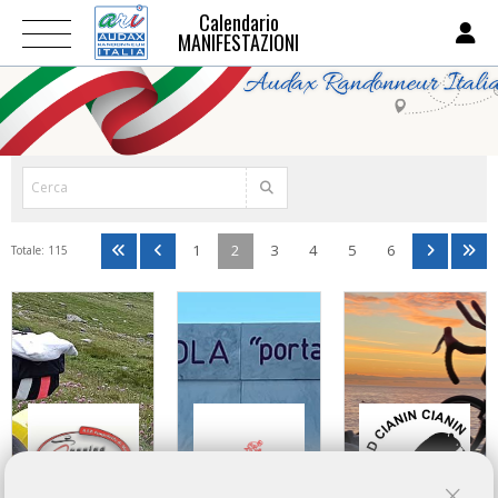
Calendario
MANIFESTAZIONI
1
2
3
4
5
6
Totale: 115